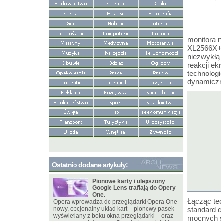
monitora 
XL2566X+ 
niezwykłą
reakcji e
technolog
dynamiczn
Ostatnio dodane artykuły:
Pionowe karty i ulepszony
Google Lens trafiają do Opery
One.
Łącząc te
Opera wprowadza do przeglądarki Opera One
nowy, opcjonalny układ kart – pionowy pasek
standard 
wyświetlany z boku okna przeglądarki – oraz
mocnych s