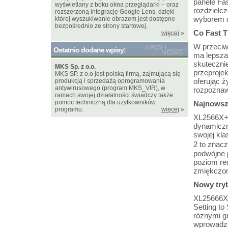
panele Fa
wyświetlany z boku okna przeglądarki – oraz
rozdzielc
rozszerzoną integrację Google Lens, dzięki
wyborem d
której wyszukiwanie obrazem jest dostępne
bezpośrednio ze strony startowej.
Co Fast T
więcej
»
W przeciwi
Ostatnio dodane wpisy:
ma lepsza
skutecznie
MKS Sp. z o.o.
przeproje
MKS SP. z o.o jest polską firmą, zajmującą się
oferując 
produkcją i sprzedażą oprogramowania
antywirusowego (program MKS_VIR), w
rozpoznaw
ramach swojej działalności świadczy także
pomoc techniczną dla użytkowników
Najnowsz
programu.
więcej
»
XL2566X+ 
dynamiczn
swojej kl
2 to znac
podwójne 
poziom red
zmiękczon
Nowy try
XL25666X+
Setting t
różnymi gr
wprowadza