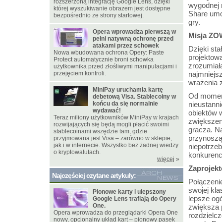
rozszerzoną integrację Google Lens, dzięki
wygodnej r
której wyszukiwanie obrazem jest dostępne
Share umo
bezpośrednio ze strony startowej.
gry.
Opera wprowadza pierwszą w
Misja ZO
pełni natywną ochronę przed
atakami przez schowek
Dzięki st
Nowa wbudowana ochrona Opery: Paste
projektow
Protect automatycznie broni schowka
zrozumiała
użytkownika przed złośliwymi manipulacjami i
przejęciem kontroli.
najmniejs
wrażenia 
MiniPay uruchamia kartę
Od moment
debetową Visa. Stablecoiny w
końcu da się normalnie
nieustann
wydawać!
obiektów 
Teraz miliony użytkowników MiniPay w krajach
zwiększen
rozwijających się będą mogli płacić swoimi
gracza. Na
stablecoinami wszędzie tam, gdzie
przynoszą 
przyjmowana jest Visa – zarówno w sklepie,
jak i w internecie. Wszystko bez żadnej wiedzy
niepotrzeb
o kryptowalutach.
konkurenc
więcej
»
Zaprojekt
Najczęściej czytane artykuły:
Połączeni
swojej kl
Pionowe karty i ulepszony
lepsze ogó
Google Lens trafiają do Opery
One.
zwiększa 
Opera wprowadza do przeglądarki Opera One
rozdzielc
nowy, opcjonalny układ kart – pionowy pasek