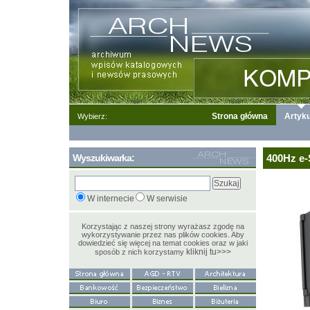
Strona główna
Artyku
Wybierz:
Wyszukiwarka:
400Hz e
W internecie
W serwisie
Korzystając z naszej strony wyrażasz zgodę na
wykorzystywanie przez nas plików cookies. Aby
dowiedzieć się więcej na temat cookies oraz w jaki
kliknij tu>>>
sposób z nich korzystamy