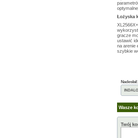
parametrów
optymalnej
Łożyska k
XL2566X+ 
wykorzyst
gracze mog
ustawić i
na arenie
szybkie w
Nadesłał:
INDAL
Wasze ko
Twój ko