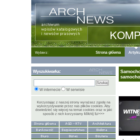
Strona główna
Artyku
Wybierz:
Wyszukiwarka:
Samochod
samoch
W internecie
W serwisie
Korzystając z naszej strony wyrażasz zgodę na
wykorzystywanie przez nas plików cookies. Aby
dowiedzieć się więcej na temat cookies oraz w jaki
kliknij tu>>>
sposób z nich korzystamy