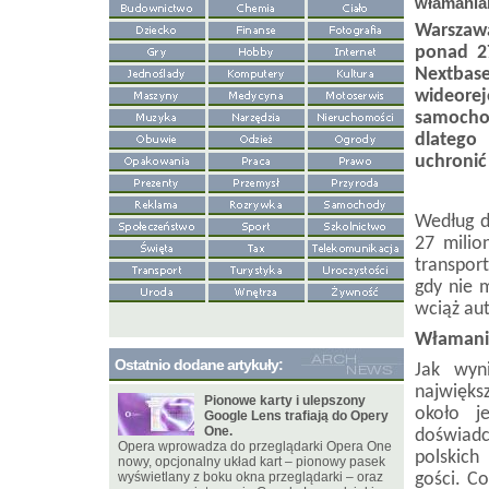
włamaniam
Warszawa
ponad 2
Nextba
wideorej
samochod
dlatego
uchronić 
Według d
27 mili
transpor
gdy nie 
wciąż au
Włamania
Ostatnio dodane artykuły:
Jak wyn
najwięk
Pionowe karty i ulepszony
około j
Google Lens trafiają do Opery
One.
doświad
Opera wprowadza do przeglądarki Opera One
polskich
nowy, opcjonalny układ kart – pionowy pasek
wyświetlany z boku okna przeglądarki – oraz
gości. C