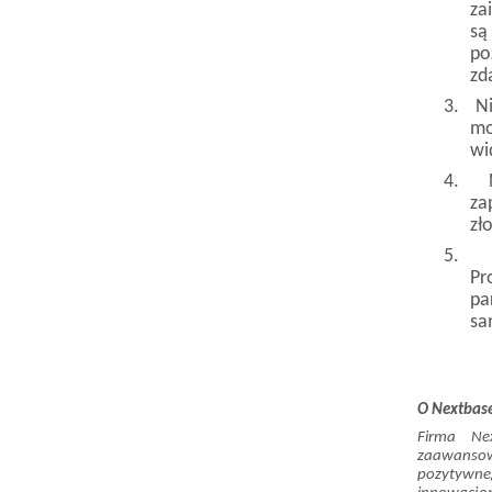
za
są
po
zd
3.
N
mo
wi
4.
za
zł
5.
Pr
pa
sa
O Nextbas
Firma Ne
zaawanso
pozytywne