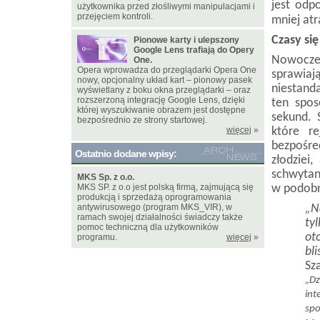
jest odp
użytkownika przed złośliwymi manipulacjami i
przejęciem kontroli.
mniej at
Czasy si
Pionowe karty i ulepszony
Google Lens trafiają do Opery
Nowoczes
One.
Opera wprowadza do przeglądarki Opera One
sprawiaj
nowy, opcjonalny układ kart – pionowy pasek
niestand
wyświetlany z boku okna przeglądarki – oraz
rozszerzoną integrację Google Lens, dzięki
ten spos
której wyszukiwanie obrazem jest dostępne
sekund. 
bezpośrednio ze strony startowej.
więcej
»
które re
bezpośr
Ostatnio dodane wpisy:
złodziei
schwytan
MKS Sp. z o.o.
MKS SP. z o.o jest polską firmą, zajmującą się
w podobn
produkcją i sprzedażą oprogramowania
antywirusowego (program MKS_VIR), w
„N
ramach swojej działalności świadczy także
ty
pomoc techniczną dla użytkowników
ot
programu.
więcej
»
bl
Sz
„D
in
sp