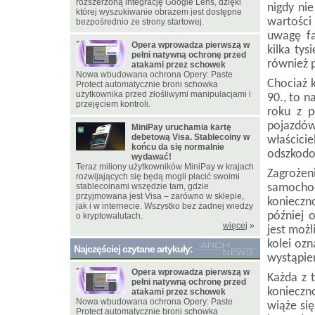
rozszerzoną integrację Google Lens, dzięki
nigdy ni
której wyszukiwanie obrazem jest dostępne
wartości
bezpośrednio ze strony startowej.
uwagę fa
Opera wprowadza pierwszą w
kilka tys
pełni natywną ochronę przed
również 
atakami przez schowek
Nowa wbudowana ochrona Opery: Paste
Chociaż 
Protect automatycznie broni schowka
użytkownika przed złośliwymi manipulacjami i
90., to n
przejęciem kontroli.
roku z p
pojazdów
MiniPay uruchamia kartę
debetową Visa. Stablecoiny w
właścic
końcu da się normalnie
odszkod
wydawać!
Teraz miliony użytkowników MiniPay w krajach
Zagrożen
rozwijających się będą mogli płacić swoimi
stablecoinami wszędzie tam, gdzie
samocho
przyjmowana jest Visa – zarówno w sklepie,
konieczn
jak i w internecie. Wszystko bez żadnej wiedzy
później 
o kryptowalutach.
więcej
»
jest możl
kolei oz
Najczęściej czytane artykuły:
wystąpien
Opera wprowadza pierwszą w
Każda z t
pełni natywną ochronę przed
konieczn
atakami przez schowek
Nowa wbudowana ochrona Opery: Paste
wiąże si
Protect automatycznie broni schowka