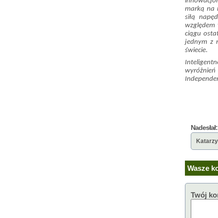
innowacjom
marką na 
siłą napę
względem w
ciągu osta
jednym z n
świecie.
Inteligent
wyróżnień
Independent
Nadesłał:
Katarz
Wasze ko
Twój ko