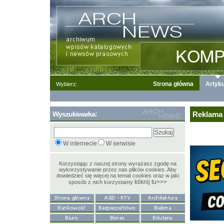
Strona główna
Artyku
Wybierz:
Wyszukiwarka:
Reklama 
W internecie
W serwisie
Korzystając z naszej strony wyrażasz zgodę na
wykorzystywanie przez nas plików cookies. Aby
dowiedzieć się więcej na temat cookies oraz w jaki
kliknij tu>>>
sposób z nich korzystamy