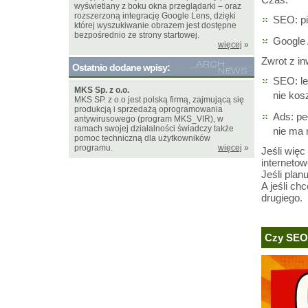
wyświetlany z boku okna przeglądarki – oraz
rozszerzoną integrację Google Lens, dzięki
SEO: pi
której wyszukiwanie obrazem jest dostępne
bezpośrednio ze strony startowej.
Google 
więcej
»
Zwrot z in
Ostatnio dodane wpisy:
SEO: le
MKS Sp. z o.o.
nie kos
MKS SP. z o.o jest polską firmą, zajmującą się
produkcją i sprzedażą oprogramowania
Ads: pe
antywirusowego (program MKS_VIR), w
ramach swojej działalności świadczy także
nie ma 
pomoc techniczną dla użytkowników
programu.
więcej
»
Jeśli wię
interneto
Jeśli plan
A jeśli ch
drugiego.
Czy SEO 