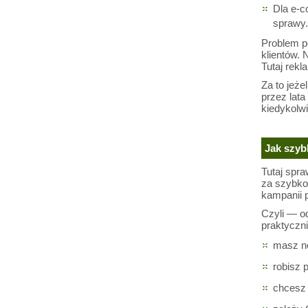
Dla e-c
sprawy.
Problem p
klientów. 
Tutaj rek
Za to jeże
przez lata
kiedykolwi
Jak szyb
Tutaj spr
za szybko 
kampanii p
Czyli — o
praktyczn
masz no
robisz 
chcesz 