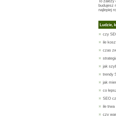
To zależy
budujesz 
najlepiej r
Ludzie, k
czy SEO
ile kos
czas zw
strateg
jak szy
trendy
jak mie
co lep
SEO cz
ile trw
czy wa