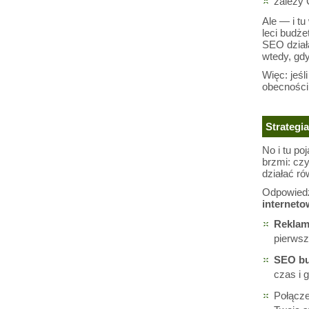
zależy 
Ale — i t
leci budż
SEO dział
wtedy, gdy
Więc: jeśl
obecnośc
Strategi
No i tu po
brzmi: cz
działać ró
Odpowiedź
interneto
Reklamy
pierwsz
SEO bu
czas i 
Połącze