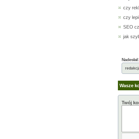
czy rek
czy lep
SEO czy
jak szy
Nadesłał:
redakcj
Wasze ko
Twój ko