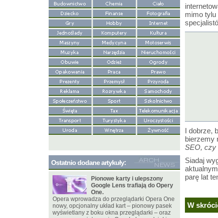
interneto
mimo tylu 
specjalist
I dobrze, 
bierzemy 
SEO, czy 
Siadaj wyg
Ostatnio dodane artykuły:
aktualnymi
parę lat t
Pionowe karty i ulepszony
Google Lens trafiają do Opery
One.
Opera wprowadza do przeglądarki Opera One
W skróci
nowy, opcjonalny układ kart – pionowy pasek
wyświetlany z boku okna przeglądarki – oraz