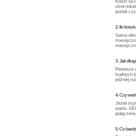
Koszt SEO 
stron loka
portali cz
2. Ile kosz
Sama obsł
miesięczni
miesięczni
3. Jak dłu
Pierwsze 
trudnych b
później r
4. Czy war
Jeżeli my
warto. SEO
połączeni
5. Co bard