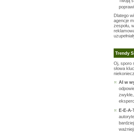
Twoją s
poprawi
Dlatego w
agencje m
zespołu, 
reklamo
uzupełniał
Trendy 
Oj, sporo 
słowa kluc
niekoniec
AI w w
odpowie
zwykłe,
eksperc
E-E-A-
autoryt
bardzie
ważniejs