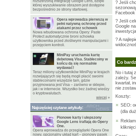
rozszerzoną integrację Google Lens, dzięki
? Jeśli c
której wyszukiwanie obrazem jest dostępne
sezonową 
bezpośrednio ze strony startowej.
Facebook 
Opera wprowadza pierwszą w
? Jeśli ce
pełni natywną ochronę przed
Google na
atakami przez schowek
inwestycja
Nowa wbudowana ochrona Opery: Paste
Protect automatycznie broni schowka
? A najlep
użytkownika przed złośliwymi manipulacjami i
widocznoś
przejęciem kontroli.
MiniPay uruchamia kartę
debetową Visa. Stablecoiny w
Co bardz
końcu da się normalnie
wydawać!
Teraz miliony użytkowników MiniPay w krajach
No i tutaj
rozwijających się będą mogli płacić swoimi
zależy. Se
stablecoinami wszędzie tam, gdzie
kwartał, i
przyjmowana jest Visa – zarówno w sklepie,
nie zostaw
jak i w internecie. Wszystko bez żadnej wiedzy
o kryptowalutach.
Koszty:
więcej
»
SEO: od
Najczęściej czytane artykuły:
(dla du
Pionowe karty i ulepszony
Reklama
Google Lens trafiają do Opery
One.
kliknię
Opera wprowadza do przeglądarki Opera One
nowy, opcjonalny układ kart – pionowy pasek
Czas: