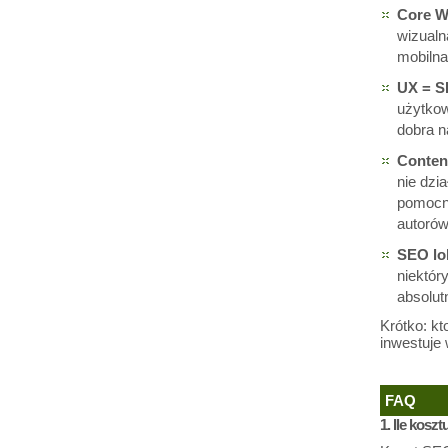
Core W
wizualn
mobilna
UX = 
użytkow
dobra n
Conten
nie dzi
pomocne
autorów
SEO lo
niektór
absolut
Krótko: kt
inwestuje 
FAQ
1. Ile kosz