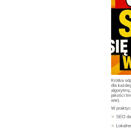
Krótka odp
dla każde
algorytmy,
jakości tr
wie).
W praktyc
SEO daj
Lokalne